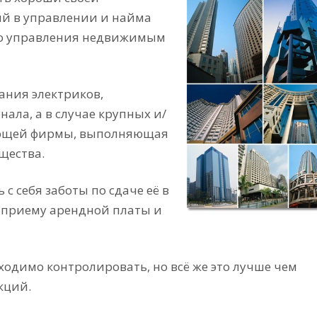
й в управлении и найма
го управления недвижимым
ания электриков,
нала, а в случае крупных и/
ляющей фирмы, выполняющая
щества.
с себя заботы по сдаче её в
 приему арендной платы и
ходимо контролировать, но всё же это лучше чем
кций.