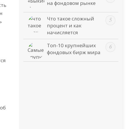
на фондовом рынке
сть
н
Что такое сложный
ь
процент и как
начисляется
Топ-10 крупнейших
фондовых бирж мира
тся
соб