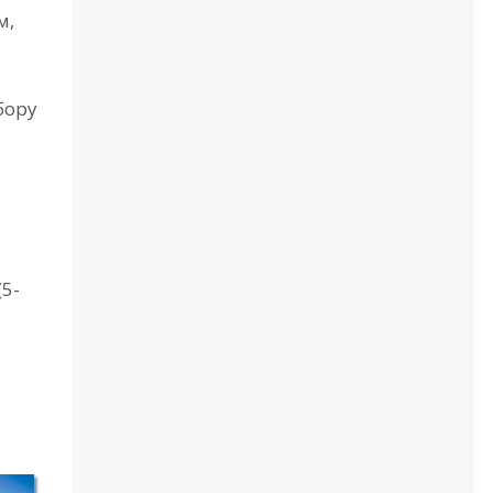
м,
бору
(5-