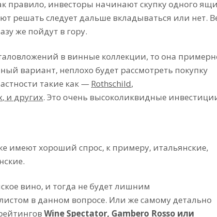
ак правило, инвесторы начинают скупку одного ящ
ают решать следует дальше вкладываться или нет. В
азу же пойдут в гору.
италовложений в винные коллекции, то она примерн
шный вариант, неплохо будет рассмотреть покупку
 частности такие как —
Rothschild
,
x
, и других
. Это очень высоколиквидные инвестици
е имеют хороший спрос, к примеру, итальянские,
нские.
ское вино, и тогда не будет лишним
листом в данном вопросе. Или же самому детально
 рейтингов
Wine Spectator, Gambero Rosso или