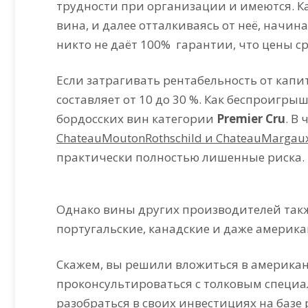
трудности при организации и имеются. К
вина, и далее отталкиваясь от неё, начин
никто не даёт 100% гарантии, что цены ср
Если затрагивать рентабельность от кап
составляет от 10 до 30 %. Как беспроигры
бордосских вин категории
Premier Cru
. В
Chateau
Mouton
Rothschild
и
Chateau
Margau
практически полностью лишенные риска.
Однако вины других производителей такж
португальские, канадские и даже америка
Скажем, вы решили вложиться в американ
проконсультироваться с толковым специа
разобраться в своих инвестициях на базе