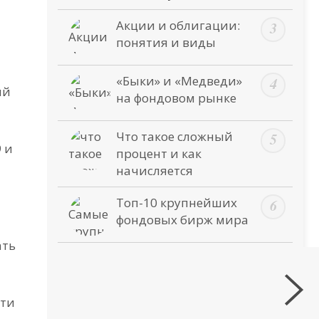
Акции и облигации:
понятия и виды
«Быки» и «Медведи»
ий
на фондовом рынке
Что такое сложный
 и
процент и как
начисляется
Топ-10 крупнейших
фондовых бирж мира
ать
Следующая статья
Инвестиции в кладбища
сти