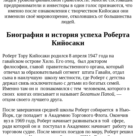
предприниматели и инвесторы в один голос признаются, что
именно после ознакомления с творчеством Кийосаки они
изменили своё мировоззрение, отколовшись от большинства
людей.
Биография и история успеха Роберта
Кийосаки
Роберт Тору Кийосаки родился 8 апреля 1947 года на
гавайском острове Хило. Его отец,
был доктором
философии, главой
правительственного органа, который
отвечал за образовательный сегмент
штата Гавайи, отдал
сына в наилучшую
школу местности, где Роберт с детства
держал связь исключительно с детьми из богатых семей.
Именно там он и
познакомился с тем
человеком, которого в
своих
книгах описывает и называет
Богатым Папой
, —
отцом своего лучшего друга.
После завершения средней школы Роберт собирается
в Нью-
Йорк, где попадает
в Академию Торгового Флота. Окончив
вуз в 1969 году, Роберт начинает развиваться в той
сфере,
ради которой он и
поступал в Академию: начинает
работу на
торговом судне. После многих поездов по миру, Роберт решил