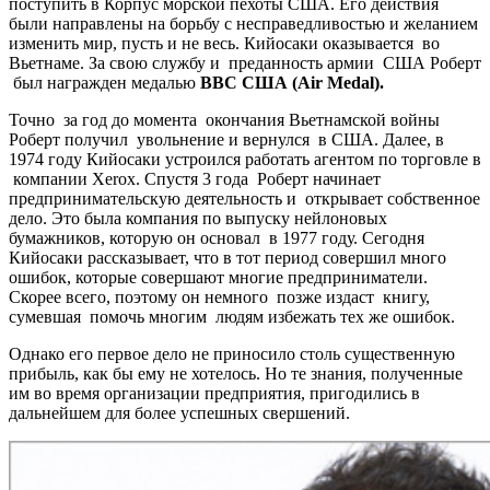
поступить в Корпус морской пехоты США. Его действия
были направлены на борьбу с несправедливостью и желанием
изменить мир, пусть и не весь. Кийосаки оказывается
во
Вьетнаме. За свою службу и
преданность армии
США Роберт
был награжден медалью
ВВС США (Air Medal).
Точно
за год до момента
окончания Вьетнамской войны
Роберт получил
увольнение и вернулся
в США. Далее, в
1974 году Кийосаки устроился работать агентом по торговле в
компании Xerox. Спустя 3 года
Роберт начинает
предпринимательскую деятельность и
открывает собственное
дело. Это была компания по выпуску нейлоновых
бумажников, которую он основал
в 1977 году. Сегодня
Кийосаки рассказывает, что в тот период совершил много
ошибок, которые совершают многие предприниматели.
Скорее всего, поэтому он немного
позже издаст
книгу,
сумевшая
помочь многим
людям избежать тех же ошибок.
Однако его первое дело не приносило столь существенную
прибыль, как бы ему не хотелось. Но те знания, полученные
им во время организации предприятия, пригодились в
дальнейшем для более успешных свершений.