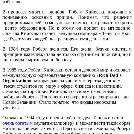
избежали.
В процессе многих
ошибок
Роберт Кийосаки подходит к
пониманию основных причин. Понимая, что решения
предпринимателей зачастую идентичны, он решает открыть
центр образования. Но к этому он придет не мгновенно.
Сначала Кийосаки станет
ведущим семинара «Деньги и Вы»,
где будет учить людей
как распоряжаться деньгами.
В 1984 году Роберт женится. Его жена, будучи опытным
предпринимателем, стала не только спутницей по жизни, но и
неплохим
партнером по бизнесу.
В 1985 году Роберт Кийосаки оставил деловой мир и основал
международную образовательную компанию
«Rich Dad`s
Organization»
, которая давала уроки мастерства десяткам
тысяч студентов по
миру в сфере
бизнеса и инвестиций.
Семинар, который вел Кийосаки со своими коллегами,
набирал обороты. Постепенно его границы расширились
до
Новой Зеландии. Стало понятно, что людям необходим
учитель.
Однако
к
1994 году он решил уйти от дел. Теперь он стал
очень богатым
(мультимиллионер)
и может вести такой образ
жизни, какой ему захочется. Перестав вести семинары, Роберт
Кийосаки не полностью ушёл из бизнеса, он активно